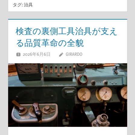
タグ:
治具
検査の裏側工具治具が支え
る品質革命の全貌
2026年6月6日
GIRARDO