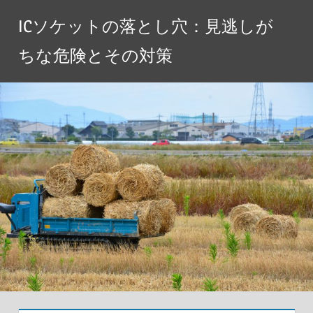
コ
ICソケットの落とし穴：見逃しが
ン
テ
ちな危険とその対策
ン
ツ
へ
ス
キ
ッ
プ