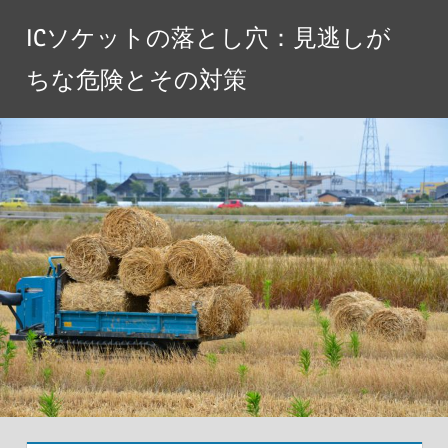
コ
ICソケットの落とし穴：見逃しが
ン
テ
ちな危険とその対策
ン
ツ
へ
ス
キ
ッ
プ