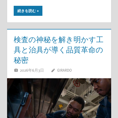
続きを読む
検査の神秘を解き明かす工
具と治具が導く品質革命の
秘密
2026年6月3日
GIRARDO