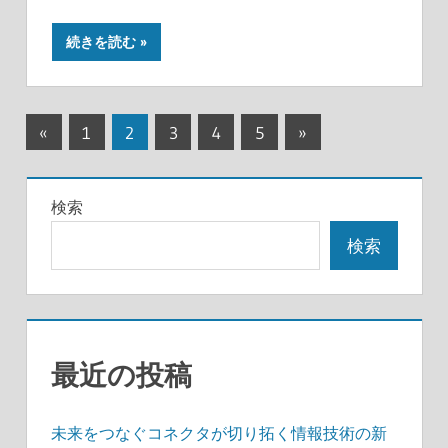
続きを読む
投
前
次
«
1
2
3
4
5
»
の
の
稿
記
記
の
検索
事
事
ペ
検索
ー
ジ
送
最近の投稿
り
未来をつなぐコネクタが切り拓く情報技術の新