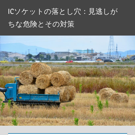
コ
ICソケットの落とし穴：見逃しが
ン
テ
ちな危険とその対策
ン
ツ
へ
ス
キ
ッ
プ