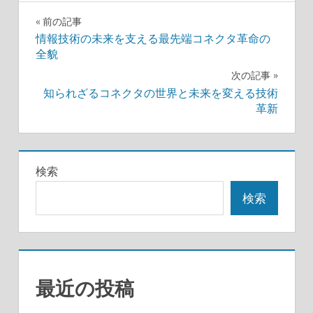
投
前の記事
情報技術の未来を支える最先端コネクタ革命の
稿
全貌
ナ
次の記事
知られざるコネクタの世界と未来を変える技術
ビ
革新
ゲ
ー
検索
シ
検索
ョ
ン
最近の投稿