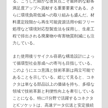
る。こうした細かな改良点こそ最終的な顧客
満足度アップへ貢献する重要要素である。さ
らに環境負荷低減への取り組みも盛んだ。材
料選定段階から再生可能資源活用や鉛フリー
処理など環境対応型製造法を採用し、生産工
程で排出される廃棄物や有害物質削減にも注
力している。
また使用後リサイクル容易な構造設計によっ
て循環型社会形成への寄与も目指している。
このようにエコ意識と技術革新は両立可能で
あることを示している。総じて見ると、コネ
クタは単なる部品以上の価値を持ち、多様な
領域で技術革新と利便性向上を牽引している
ことになる。特にIT分野で活躍するコネクタ
とICソケットは、高速データ伝送と安定接続