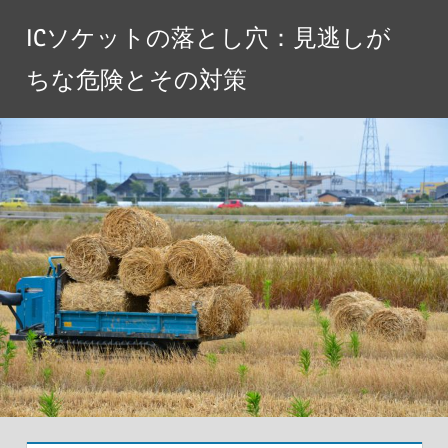
コ
ICソケットの落とし穴：見逃しが
ン
テ
ちな危険とその対策
ン
ツ
へ
ス
キ
ッ
プ